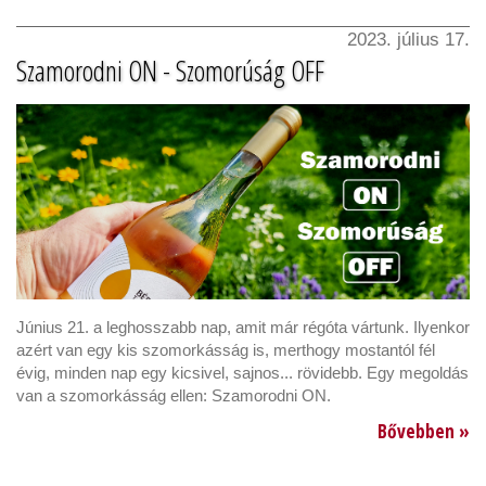
2023. július 17.
Szamorodni ON - Szomorúság OFF
Június 21. a leghosszabb nap, amit már régóta vártunk. Ilyenkor
azért van egy kis szomorkásság is, merthogy mostantól fél
évig, minden nap egy kicsivel, sajnos... rövidebb. Egy megoldás
van a szomorkásság ellen: Szamorodni ON.
Bővebben »