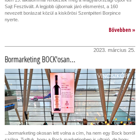
Sajt Fesztivált. A legjobb újbornak járó elismerést, a 160
nevezett borászat közül a kiskőrösi Szentpéteri Borpince
nyerte.
Bővebben »
2023. március 25.
Bormarketing BOCK'osan...
...bormarketing okosan lett volna a cím, ha nem egy Bock borról
szólna. Tudtuk, hogy a Bock marketingben is ultrajó, de hogy