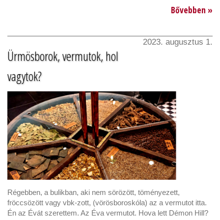
Bővebben »
2023. augusztus 1.
Ürmösborok, vermutok, hol
vagytok?
Régebben, a bulikban, aki nem sörözött, töményezett,
fröccsözött vagy vbk-zott, (vörösboroskóla) az a vermutot itta.
Én az Évát szerettem. Az Éva vermutot. Hova lett Démon Hill?