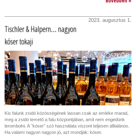
Bővebben »
2023. augusztus 1.
Tischler & Halpern... nagyon
kóser tokaji
Kis falunk zsidó közösségének lassan csak az emléke marad,
meg a zsidó temető a falu központjában, amit nem engedünk
lerombolni. A "kóser" szó használata viszont teljesen álltalános.
Ha valami nagyon nagyon jó, azt mondják: kóser.