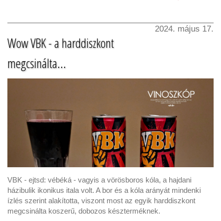
2024. május 17.
Wow VBK - a harddiszkont
megcsinálta...
VBK - ejtsd: vébéká - vagyis a vörösboros kóla, a hajdani
házibulik ikonikus itala volt. A bor és a kóla arányát mindenki
ízlés szerint alakította, viszont most az egyik harddiszkont
megcsinálta koszerű, dobozos készterméknek.