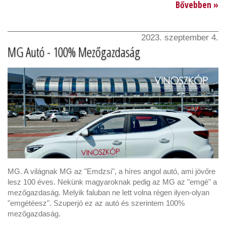
Bővebben »
2023. szeptember 4.
MG Autó - 100% Mezőgazdaság
MG. A világnak MG az "Emdzsi", a híres angol autó, ami jövőre
lesz 100 éves. Nekünk magyaroknak pedig az MG az "emgé" a
mezőgazdaság. Melyik faluban ne lett volna régen ilyen-olyan
"emgétéesz". Szuperjó ez az autó és szerintem 100%
mezőgazdaság.