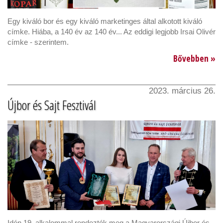
Egy kiváló bor és egy kiváló marketinges által alkotott kiváló
címke. Hiába, a 140 év az 140 év... Az eddigi legjobb Irsai Olivér
címke - szerintem.
Bővebben »
2023. március 26.
Újbor és Sajt Fesztivál
Idén 19. alkalommal rendezték meg a Magyarországi Újbor és