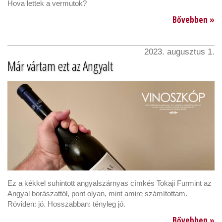
Hova lettek a vermutok?
Bővebben »
2023. augusztus 1.
Már vártam ezt az Angyalt
Ez a kékkel suhintott angyalszárnyas címkés Tokaji Furmint az
Angyal borászattól, pont olyan, mint amire számítottam.
Röviden: jó. Hosszabban: tényleg jó.
Bővebben »