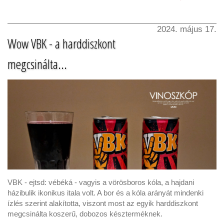
2024. május 17.
Wow VBK - a harddiszkont
megcsinálta...
VBK - ejtsd: vébéká - vagyis a vörösboros kóla, a hajdani
házibulik ikonikus itala volt. A bor és a kóla arányát mindenki
ízlés szerint alakította, viszont most az egyik harddiszkont
megcsinálta koszerű, dobozos készterméknek.