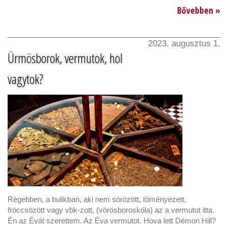
Bővebben »
2023. augusztus 1.
Ürmösborok, vermutok, hol
vagytok?
Régebben, a bulikban, aki nem sörözött, töményezett,
fröccsözött vagy vbk-zott, (vörösboroskóla) az a vermutot itta.
Én az Évát szerettem. Az Éva vermutot. Hova lett Démon Hill?