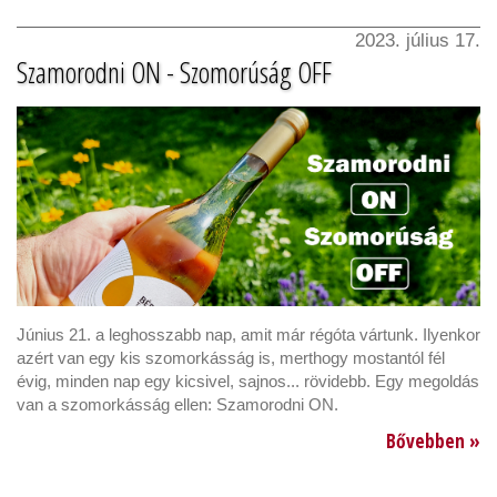
2023. július 17.
Szamorodni ON - Szomorúság OFF
Június 21. a leghosszabb nap, amit már régóta vártunk. Ilyenkor
azért van egy kis szomorkásság is, merthogy mostantól fél
évig, minden nap egy kicsivel, sajnos... rövidebb. Egy megoldás
van a szomorkásság ellen: Szamorodni ON.
Bővebben »