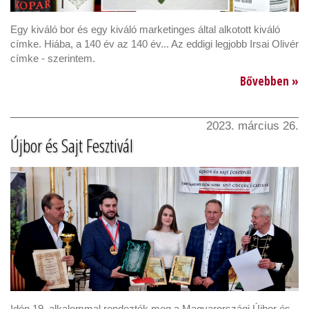
Egy kiváló bor és egy kiváló marketinges által alkotott kiváló
címke. Hiába, a 140 év az 140 év... Az eddigi legjobb Irsai Olivér
címke - szerintem.
Bővebben »
2023. március 26.
Újbor és Sajt Fesztivál
Idén 19. alkalommal rendezték meg a Magyarországi Újbor és