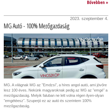
Bővebben »
2023. szeptember 4.
MG Autó - 100% Mezőgazdaság
MG. A világnak MG az "Emdzsi", a híres angol autó, ami jövőre
lesz 100 éves. Nekünk magyaroknak pedig az MG az "emgé" a
mezőgazdaság. Melyik faluban ne lett volna régen ilyen-olyan
"emgétéesz". Szuperjó ez az autó és szerintem 100%
mezőgazdaság.