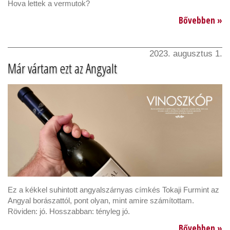
Hova lettek a vermutok?
Bővebben »
2023. augusztus 1.
Már vártam ezt az Angyalt
Ez a kékkel suhintott angyalszárnyas címkés Tokaji Furmint az
Angyal borászattól, pont olyan, mint amire számítottam.
Röviden: jó. Hosszabban: tényleg jó.
Bővebben »