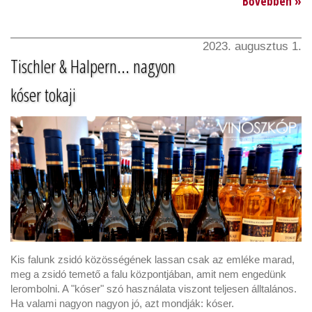
Bővebben »
2023. augusztus 1.
Tischler & Halpern... nagyon
kóser tokaji
Kis falunk zsidó közösségének lassan csak az emléke marad,
meg a zsidó temető a falu központjában, amit nem engedünk
lerombolni. A "kóser" szó használata viszont teljesen álltalános.
Ha valami nagyon nagyon jó, azt mondják: kóser.