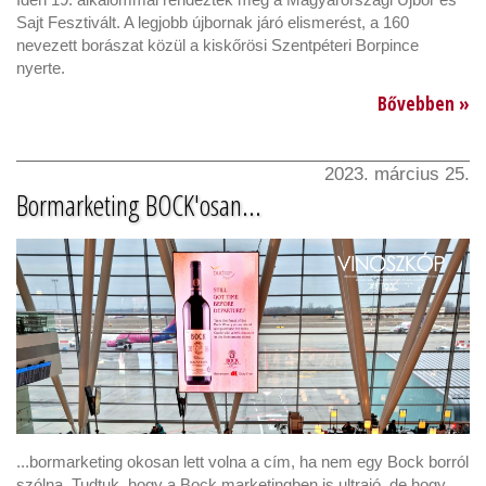
Sajt Fesztivált. A legjobb újbornak járó elismerést, a 160
nevezett borászat közül a kiskőrösi Szentpéteri Borpince
nyerte.
Bővebben »
2023. március 25.
Bormarketing BOCK'osan...
...bormarketing okosan lett volna a cím, ha nem egy Bock borról
szólna. Tudtuk, hogy a Bock marketingben is ultrajó, de hogy