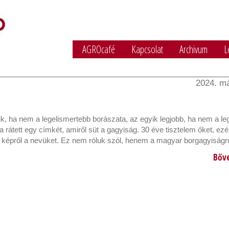
AGROcafé
Kapcsolat
Archivum
L
2024. má
, ha nem a legelismertebb borászata, az egyik legjobb, ha nem a le
 rátett egy címkét, amiről süt a gagyiság. 30 éve tisztelem őket, ezé
 képről a nevüket. Ez nem róluk szól, henem a magyar borgagyiságró
Bőv