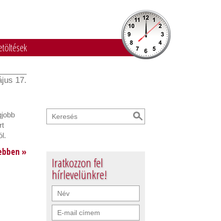
etöltések
jus 17.
gjobb
rt
l.
ebben »
Iratkozzon fel
hírlevelünkre!