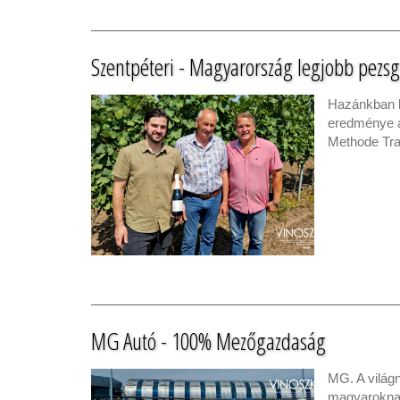
Szentpéteri - Magyarország legjobb pezs
Hazánkban k
eredménye a
Methode Trad
MG Autó - 100% Mezőgazdaság
MG. A világ
magyaroknak