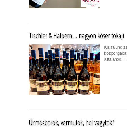
Tischler & Halpern... nagyon kóser tokaji
Kis falunk 
központjában
álltalános. 
Ürmösborok, vermutok, hol vagytok?