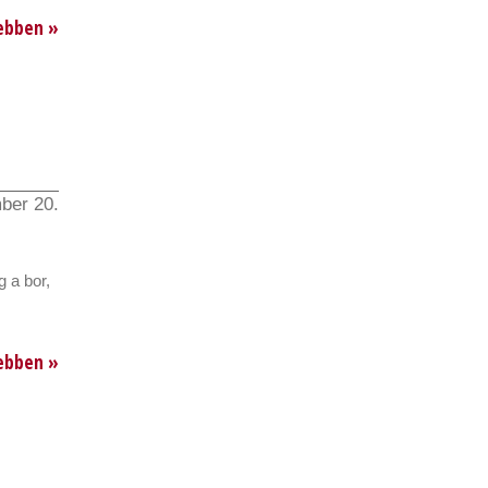
ebben »
ber 20.
 a bor,
ebben »