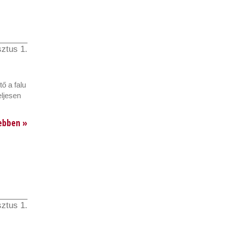
ztus 1.
ő a falu
eljesen
ebben »
ztus 1.