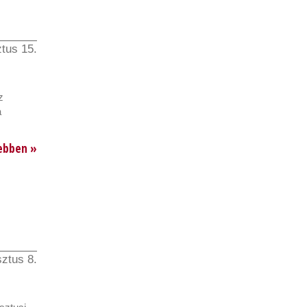
tus 15.
z
a
ebben »
ztus 8.