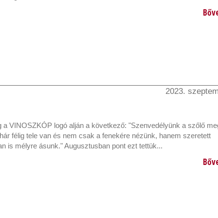
Bőv
2023. szeptem
g a VINOSZKÓP logó alján a következő: "Szenvedélyünk a szőlő meg
hár félig tele van és nem csak a fenekére nézünk, hanem szeretett
 is mélyre ásunk." Augusztusban pont ezt tettük...
Bőv