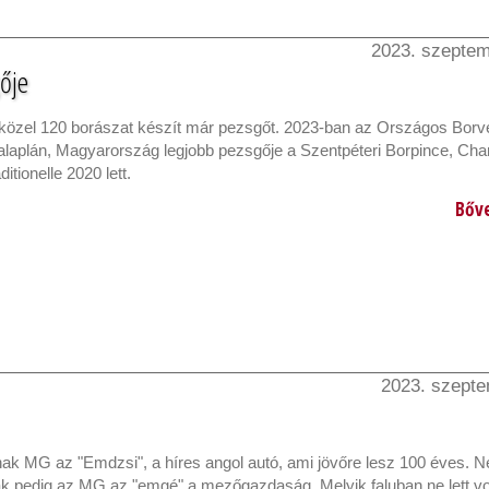
2023. szeptem
gője
özel 120 borászat készít már pezsgőt. 2023-ban az Országos Borv
laplán, Magyarország legjobb pezsgője a Szentpéteri Borpince, Ch
itionelle 2020 lett.
Bőv
2023. szepte
nak MG az "Emdzsi", a híres angol autó, ami jövőre lesz 100 éves. 
 pedig az MG az "emgé" a mezőgazdaság. Melyik faluban ne lett vo