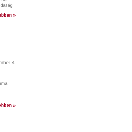
zdaság.
ebben »
mber 4.
ommal
ebben »