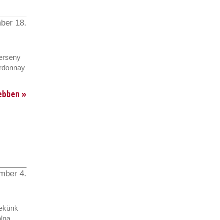
ber 18.
erseny
ardonnay
ebben »
mber 4.
Nekünk
lna