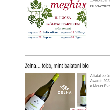
...valójában
rendezvényei
Zelna... több, mint balatoni bio
A fiatal bor
Awards 2022
a Mount Eve