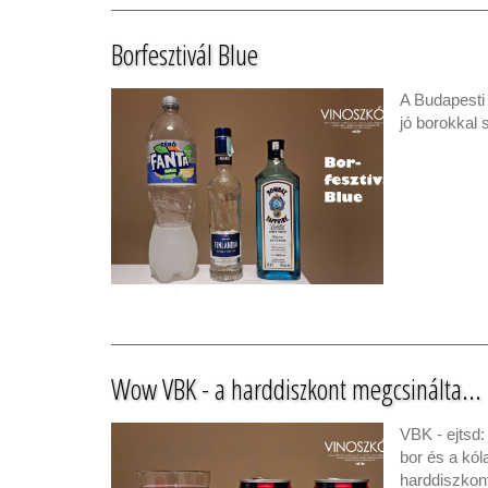
Borfesztivál Blue
A Budapesti 
jó borokkal 
Wow VBK - a harddiszkont megcsinálta...
VBK - ejtsd:
bor és a kól
harddiszkon