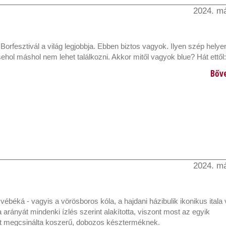
2024. má
Borfesztivál a világ legjobbja. Ebben biztos vagyok. Ilyen szép helyen
sehol máshol nem lehet találkozni. Akkor mitől vagyok blue? Hát ettől:
Bőv
2024. má
 vébéká - vagyis a vörösboros kóla, a hajdani házibulik ikonikus itala v
a arányát mindenki ízlés szerint alakította, viszont most az egyik
t megcsinálta koszerű, dobozos készterméknek.