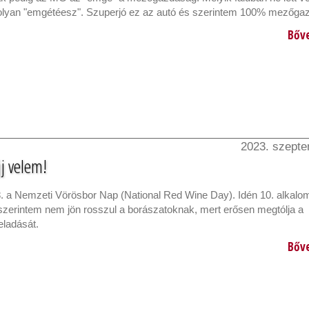
-olyan "emgétéesz". Szuperjó ez az autó és szerintem 100% mezőga
Bőv
2023. szepte
j velem!
. a Nemzeti Vörösbor Nap (National Red Wine Day). Idén 10. alkal
 szerintem nem jön rosszul a borászatoknak, mert erősen megtólja a
eladását.
Bőv