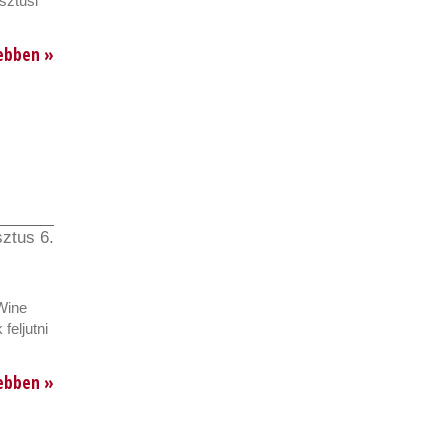
sztusi
ebben »
ztus 6.
 Wine
feljutni
ebben »