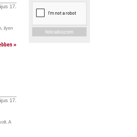
jus 17.
, ilyen
ebben »
jus 17.
olt. A