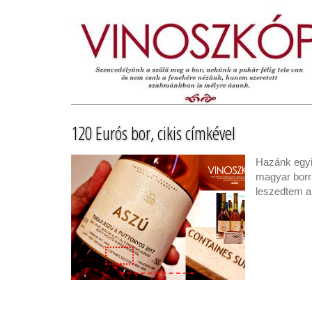
120 Eurós bor, cikis címkével
Hazánk egyik
magyar borra
leszedtem a