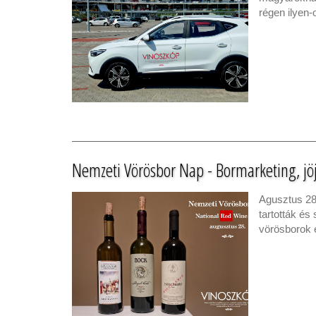
régen ilyen
Nemzeti Vörösbor Nap - Bormarketing, jöj
Agusztus 28
tartották és
vörösborok 