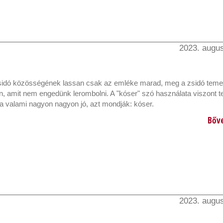
2023. augus
zsidó közösségének lassan csak az emléke marad, meg a zsidó temet
, amit nem engedünk lerombolni. A "kóser" szó használata viszont t
Ha valami nagyon nagyon jó, azt mondják: kóser.
Bőv
2023. augus