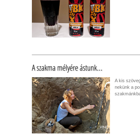
A szakma mélyére ástunk...
A kis szöve
nekünk a po
szakmánkban