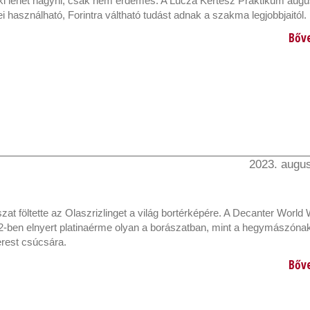
 ki lehet hagyni, csak nem érdemes. A Lucza Kertész Praktikum augu
 használható, Forintra váltható tudást adnak a szakma legjobbjaitól.
Bőv
2023. augus
ászat föltette az Olaszrizlinget a világ bortérképére. A Decanter World
-ben elnyert platinaérme olyan a borászatban, mint a hegymászónak 
rest csúcsára.
Bőv