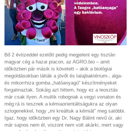
Bő 2 évtizeddel ezelőtt pedig megjelent egy tisztán
magyar cég a hazai piacon, az AGRO.bio – amit
időközben pár másik is követett – akik a biológiai
megoldásokban látták a jövőt és talajbaktérium-, alga-
és mikorrhiza gomba „hatóanyagú” készítményeket
forgalmaztak. Sokáig azt hittem, hogy ez a leosztás
már csak ilyen. A multik robognak a vegyi vonaton és
még rá is tesznek a kémiaorientáltságukra az olyan
szlogenekkel, hogy „mi kreáltuk a kémiát” meg satöbbi.
Igaz, hogy időközben egy Dr. Nagy Bálint nevű úr, aki
már sajnos nem él, viszont nem volt akárki, mert vagy