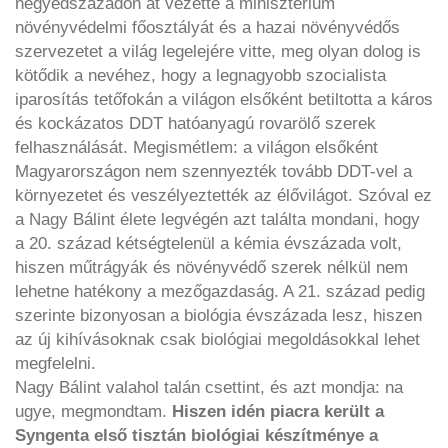
negyedszázadon át vezette a minisztérium
növényvédelmi főosztályát és a hazai növényvédős
szervezetet a világ legelejére vitte, meg olyan dolog is
kötődik a nevéhez, hogy a legnagyobb szocialista
iparosítás tetőfokán a világon elsőként betiltotta a káros
és kockázatos DDT hatóanyagú rovarölő szerek
felhasználását. Megismétlem: a világon elsőként
Magyarországon nem szennyezték tovább DDT-vel a
környezetet és veszélyeztették az élővilágot. Szóval ez
a Nagy Bálint élete legvégén azt találta mondani, hogy
a 20. század kétségtelenül a kémia évszázada volt,
hiszen műtrágyák és növényvédő szerek nélkül nem
lehetne hatékony a mezőgazdaság. A 21. század pedig
szerinte bizonyosan a biológia évszázada lesz, hiszen
az új kihívásoknak csak biológiai megoldásokkal lehet
megfelelni.
Nagy Bálint valahol talán csettint, és azt mondja: na
ugye, megmondtam.
Hiszen idén piacra került a
Syngenta első tisztán biológiai készítménye a