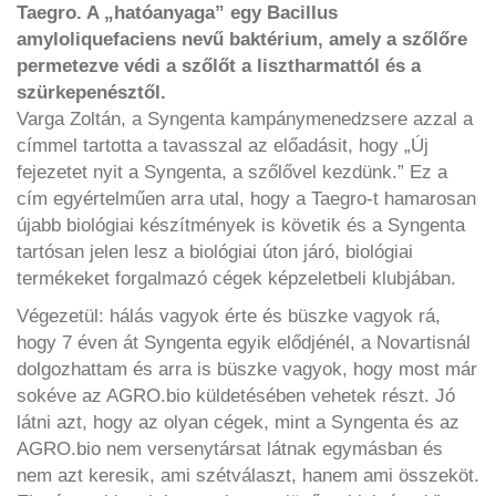
Taegro. A „hatóanyaga” egy Bacillus
amyloliquefaciens nevű baktérium, amely a szőlőre
permetezve védi a szőlőt a lisztharmattól és a
szürkepenésztől.
Varga Zoltán, a Syngenta kampánymenedzsere azzal a
címmel tartotta a tavasszal az előadásit, hogy „Új
fejezetet nyit a Syngenta, a szőlővel kezdünk.” Ez a
cím egyértelműen arra utal, hogy a Taegro-t hamarosan
újabb biológiai készítmények is követik és a Syngenta
tartósan jelen lesz a biológiai úton járó, biológiai
termékeket forgalmazó cégek képzeletbeli klubjában.
Végezetül: hálás vagyok érte és büszke vagyok rá,
hogy 7 éven át Syngenta egyik elődjénél, a Novartisnál
dolgozhattam és arra is büszke vagyok, hogy most már
sokéve az AGRO.bio küldetésében vehetek részt. Jó
látni azt, hogy az olyan cégek, mint a Syngenta és az
AGRO.bio nem versenytársat látnak egymásban és
nem azt keresik, ami szétválaszt, hanem ami összeköt.