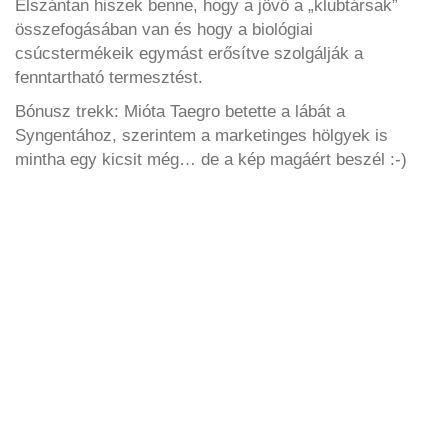
Elszántan hiszek benne, hogy a jövő a „klubtársak”
összefogásában van és hogy a biológiai
csúcstermékeik egymást erősítve szolgálják a
fenntartható termesztést.
Bónusz trekk: Mióta Taegro betette a lábát a
Syngentához, szerintem a marketinges hölgyek is
mintha egy kicsit még… de a kép magáért beszél :-)