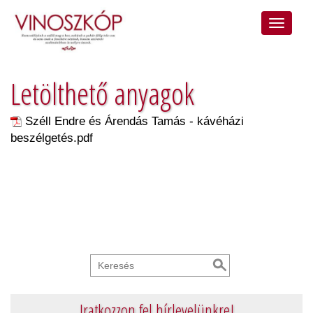
Letölthető anyagok
Széll Endre és Árendás Tamás - kávéházi
beszélgetés.pdf
Iratkozzon fel hírlevelünkre!