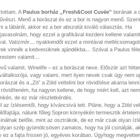
ztottam. A
Paulus borház „Fresh&Cool Cuvée”
borának a 
 művészi. Menő a borászat és ez a bor is nagyon menő. Szeri
i a lábáról, akkor ez a bor abszolút kiváló választás. Ha
javasolnám, hogy ezzel a grafikával kezdeni kellene valamit
ával. Vatizmór… nyakkendőt ezzel a mintával mellécsomagol
yek vinnék a kedvesüknek ajándékba… Szóval a Paulus féle
erestem valamit…
vű valamit. Winelife – ez a borászat neve. Először azt hitte
vállalkozója, vagy valami, mert ilyen nevek csak úgy nem 
rászat és a „Zö” a Zöld veltelini bor rövidítése akarna lenni
 rövidíteném, ha nagyon kellene, de hogy miért kell, azt ne
ímkén, de ez már részletkérdés.
 az ízlésemtől, hogy kíváncsivá tett. Pláne, hogy a Zöld velt
lőfajtája, nálunk főleg Sopron környékén termesztik értelem
nálnak belőle, mint az osztrákok, de ez már csak olyan ízlé
ra olyan szép gyümölcsösen zamatos, hogy ha jól csinálják, a
ez a fajta frissen jó, egyéves korában. Úgyhogy megvette