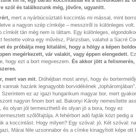
unk mi is, egy baráti koccintással és a szívünkben az ö
 szól és találkozunk még, jövőre, ugyanitt.
ért,
mert a nyárbúcsúztató koccintás mi mással, mint borra
lletve a nagyon szép címkéje – messziről is különleges volt.
 címkét tán még nem is láttam. Egy különleges, elgondolko
őtt festette volna egy művész, Párizsban, valahol a Sacré Co
t és próbálja meg kitalálni, hogy a hölgy a képen boldo
pen megérkezett, vár valakit, vagy éppen elengedett.
Ez
ne, hogy ezt a bort megveszem.
És akkor jött a felismerés
szeres.
r, mert van mit.
Dióhéjban most annyi, hogy év bortermelő
ent vannak hazánk legnagyobb borvidékének „topháromjában”.
Szerintem ez az igazi hungarikum magyar bor, mert gyakorl
viszont nagyon finom bort ad. Bakonyi Károly nemesítette a
l, és olyan jól termeszthető és olyan jó a bora, hogy ez
rmesztett szőlőfajtája. A fehérbort adó fajták közt pedig a
ük a koccintást. Hogy milyen? Egy szóval: jó. Két szóval: n
gazi, Márai féle uzsonnabor és a címke kinagyított képe ott 