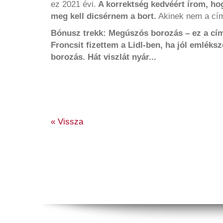
ez 2021 évi.
A korrektség kedvéért írom, hog
meg kell dicsérnem a
bort.
Akinek nem a cím
Bónusz trekk:
Megúszós borozás – ez a cím
Froncsit fizettem a Lidl-ben, ha jól emléks
borozás. Hát viszlát nyár...
« Vissza