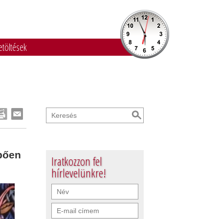
etöltések
epően
Iratkozzon fel
hírlevelünkre!