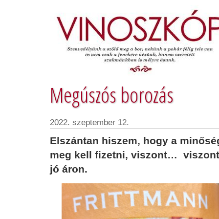
Megúszós borozás
2022. szeptember 12.
Elszántan hiszem, hogy a minőség
meg
kell fizetni, viszont… viszo
jó
áron.