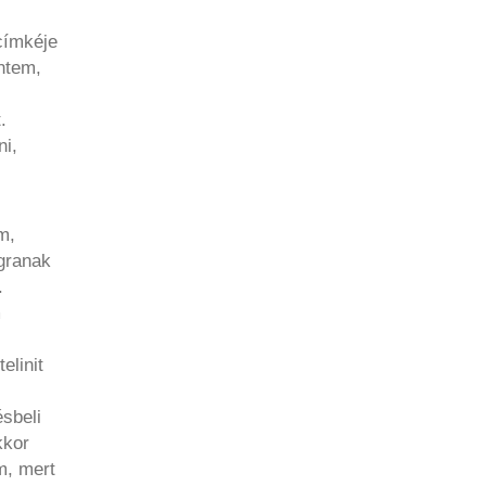
címkéje
ntem,
.
ni,
m,
ugranak
.
m
elinit
sbeli
kkor
m, mert