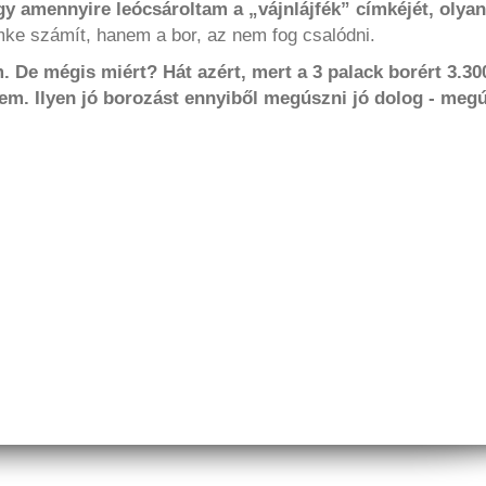
y amennyire leócsároltam a „vájnlájfék” címkéjét, olyan
ke számít, hanem a bor, az nem fog csalódni.
. De mégis miért? Hát azért, mert a 3
palack borért 3.30
zem. Ilyen jó
borozást ennyiből megúszni jó dolog - meg