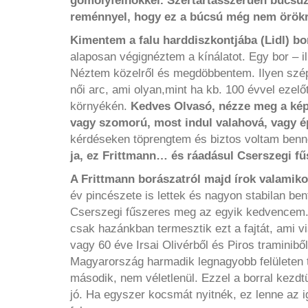
gomolyfelhőkkel. Szertartásszerűen búcsúzt
reménnyel, hogy ez a búcsú még nem örökre
Kimentem a falu harddiszkontjába (Lidl) bor
alaposan végignéztem a kínálatot. Egy bor – i
Néztem közelről és megdöbbentem. Ilyen szép
női arc, ami olyan,mint ha kb. 100 évvel ezel
környékén.
Kedves Olvasó, nézze meg a képe
vagy szomorú, most indul valahová, vagy ép
kérdéseken töprengtem és biztos voltam ben
ja, ez Frittmann… és ráadásul Cserszegi fű
A Frittmann borászatról majd írok valamiko
év pincészete is lettek és nagyon stabilan b
Cserszegi fűszeres meg az egyik kedvencem. 
csak hazánkban termesztik ezt a fajtát, ami 
vagy 60 éve Irsai Olivérből és Piros traminibő
Magyarország harmadik legnagyobb felületen te
második, nem véletlenül. Ezzel a borral kezdt
jó. Ha egyszer kocsmát nyitnék, ez lenne az i