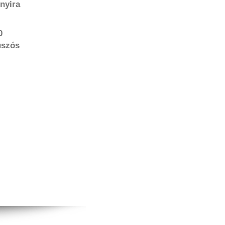
nyira
0
úszós