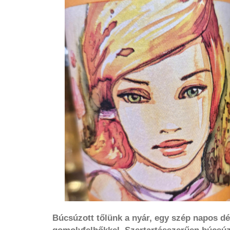
Búcsúzott tőlünk a nyár, egy szép napos dé