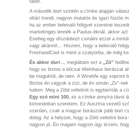
falon.
A második bort szintén a címke alapján válas
oltári trendi, nagyon mutatós és igazi fúziós
ha az ember belevaló hölgyet szeretne leszedn
marketinges lennék a Paulus-éknál, akkor azt 
Esetleg egy díszdobozt csinálni ezzel a mint
vagy akármit… Hiszem, hogy a belevaló hölg
FreshandCool is ment a szatyorba, de még k
És akkor durr…
megláttam ezt a
„Zö”
fedőne
hogy ez biztos a bócsai Weinhaus borászat al
be maguktól, de nem. A Winelife egy soproni bo
Biztos én vagyok a zizi, de én simán „Zv”-nek
tudom. Meg a Zöld veltelinit is egybeírták a c
Egy szó mint 100,
ez a címke annyira távol áll
kimondottan szeretem. Ez Ausztria vezető sző
szerűen, csak a magyar borászok jobb bort csi
dolog. Az a helyzet, hogy a Zöld veltelini bo
nagyon jó. Én magam nagyon úgy érzem, hogy 