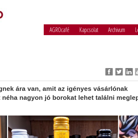
AGROcafé
Kapcsolat
Archivum
L
nek ára van, amit az igényes vásárlónak
nt néha nagyon jó borokat lehet találni megl