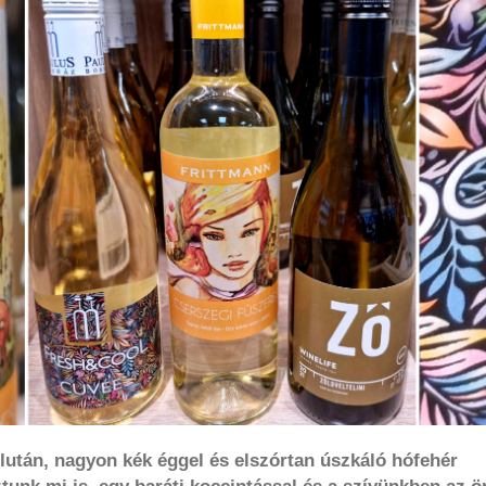
lután, nagyon kék éggel és elszórtan úszkáló hófehér