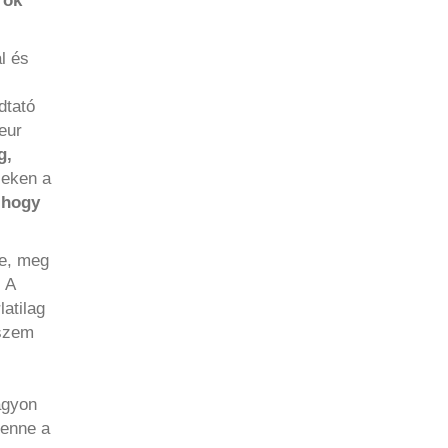
rök
l és
dtató
eur
g,
eken a
, hogy
je, meg
 A
atilag
sszem
agyon
lenne a