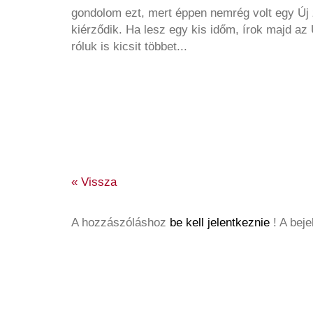
gondolom ezt, mert éppen nemrég volt egy Új 
kiérződik. Ha lesz egy kis időm, írok majd a
róluk is kicsit többet...
« Vissza
A hozzászóláshoz
be kell jelentkeznie
! A bej