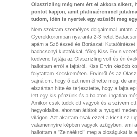
Olaszrizling még nem ért el akkora siker
pontot kapjon, amit platinaéremmel jutalma
tudom, idén is nyertek egy ezüstöt meg egy
Nem szoktam személyes dolgaimmal untatni a Ti
Gyerekkoromban nyaranta 2-3 hetet Badacsony
apám a Szőlészeti és Borászati Kutatóintézet
badacsonyi kutatókkal, főleg Kiss Ervin vezet
kedvenc fajtája az Olaszrizling volt és én év
hallottam erről a fajtáról. Kiss Ervin később 
folytattam Kecskeméten. Ervinről és az Olaszr
sajnálom, hogy ő ezt nem élhette meg, de ann
elszántan hitte és terjesztette, hogy a fajta
lett egy kis pénzünk és a balatoni ingatlan m
Amikor csak tudok ott vagyok és a szívem ott
hegyoldalba, ahonnan átlátok a nyugati meden
világon. Azt akartam csak ezzel a kicsit szir
valamennyire képben vagyok azügyben, ami a 
hallottam a "Zelnáékról" meg a bioságukat is e