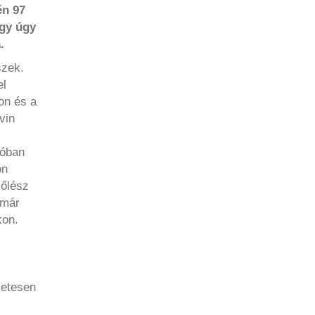
én 97
úgy úgy
.
szek.
el
on és a
vin
tóban
on
zőlész
 már
kon.
zetesen