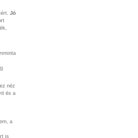
tért.
Jó
rt
ék,
ámminta
eg
 ez néz
it és a
nem, a
t is