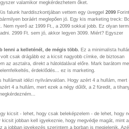
 egyszer valamikor megkérdezhetem őket.
is falunk harddiszkontjában vettem egy üveggel
2099
Forin
ármilyen boráért meglepően jó. Egy kis marketing treck: Bo
k. Nem nyerő az 1999 Ft., a 2099 sokkal jobb. Ez olyan term
l adni. 2999 Ft. sem jó, akkor legyen 3099. Miért? Egyszer
 lenni a kelleténél, de mégis több.
Ez a minimalista hull
al volt csak drágább ez a kicsit nagyobb címke, de biztosan
em az asztalra, direkt a hátoldalával előre. Mark barátom m
elemfelkeltés, érdeklődés... ez is marketing.
s hullámait idézi nyilvánvalóan. Hogy azért 4 a hullám, mert
zért 4 a hullám, mert ezek a négy dűlőt, a 2 füredit, a tihany
 megkérdezném...
y kicsit - lehet, hogy csak beleképzelem - de lehet, hogy 
y kicsit jobban kell igyekeznie, hogy megvédje magát, mint a
z a jobban igyekezés szerintem a borban is megjelenik. Azér