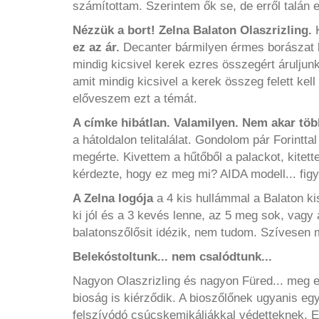
számítottam. Szerintem ők se, de erről talán
Nézzük a bort! Zelna Balaton Olaszrizling.
K
ez az ár.
Decanter bármilyen érmes borászat b
mindig kicsivel kerek ezres összegért áruljun
amit mindig kicsivel a kerek összeg felett kel
előveszem ezt a témát.
A címke hibátlan. Valamilyen. Nem akar több
a hátoldalon telitalálat. Gondolom pár Forintt
megérte. Kivettem a hűtőből a palackot, kitett
kérdezte, hogy ez meg mi? AIDA modell... figy
A Zelna logója
a 4 kis hullámmal a Balaton ki
ki jól és a 3 kevés lenne, az 5 meg sok, vagy a
balatonszőlősit idézik, nem tudom. Szívesen
Belekóstoltunk... nem csalódtunk...
Nagyon Olaszrizling és nagyon Füred... meg eg
bioság is kiérződik. A bioszőlőnek ugyanis eg
felszívódó csúcskemikáliákkal védetteknek. E