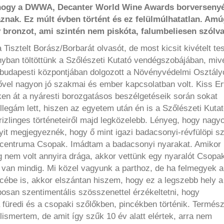
t, hogy a DWWA, Decanter World Wine Awards borverseny
znak. Ez múlt évben történt és ez felülmúlhatatlan. Am
 bronzot, ami szintén nem piskóta, falumbeliesen szólva
sztelt Borász/Borbarát olvasót, de most kicsit kivételt te
ban töltöttünk a Szőlészeti Kutató vendégszobájában, miv
 budapesti központjában dolgozott a Növényvédelmi Osztály
ővel nagyon jó szakmai és ember kapcsolatban volt. Kiss Er
eken át a nyáresti borozgatásos beszélgetéseik során sokat
kollegám lett, hiszen az egyetem után én is a Szőlészeti Kuta
izlinges történeteiről majd legközelebb. Lényeg, hogy nagy
yit megjegyeznék, hogy ő mint igazi badacsonyi-révfülöpi s
 epicentruma Csopak. Imádtam a badacsonyi nyarakat. Amikor
ég nem volt annyira drága, akkor vettünk egy nyaralót Csopa
 van mindig. Mi közel vagyunk a parthoz, de ha felmegyek a
cébe is, akkor elszántan hiszem, hogy ez a legszebb hely a
uposan szentimentális szösszenettel érzékeltetni, hogy
füredi és a csopaki szőlőkben, pincékben történik. Termés
lismertem, de amit így szűk 10 év alatt elértek, arra nem