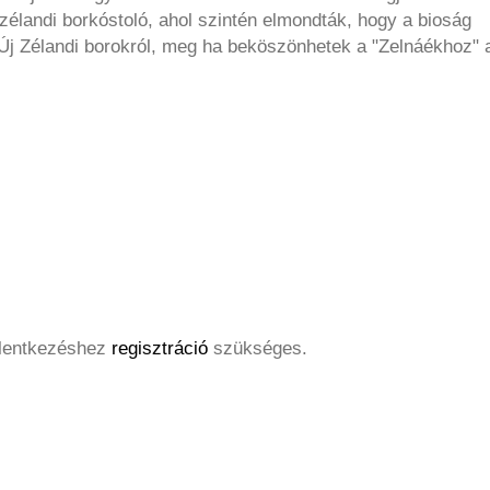
zélandi borkóstoló, ahol szintén elmondták, hogy a bioság
z Új Zélandi borokról, meg ha beköszönhetek a "Zelnáékhoz" 
elentkezéshez
regisztráció
szükséges.