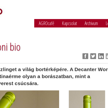
AGROcafé
Kapcsolat
Archivum
L
oni bio
rizlinget a világ bortérképére. A Decanter Wor
tinaérme olyan a borászatban, mint a
erest csúcsára.