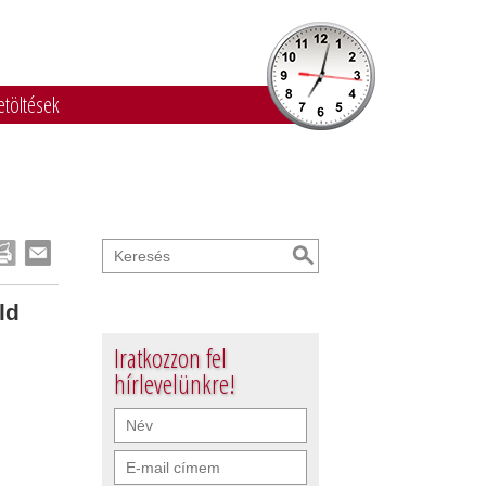
etöltések
ld
Iratkozzon fel
hírlevelünkre!