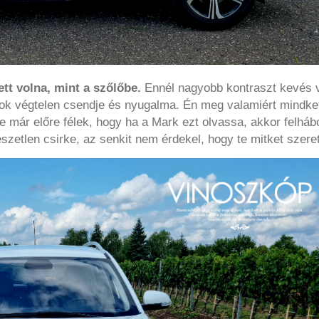
t volna, mint a szőlőbe.
Ennél nagyobb kontraszt kevés 
rok végtelen csendje és nyugalma. Én meg valamiért mindket
e már előre félek, hogy ha a Mark ezt olvassa, akkor felhá
szetlen csirke, az senkit nem érdekel, hogy te mitket szeret