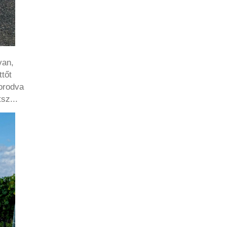
van,
tőt
borodva
sz...