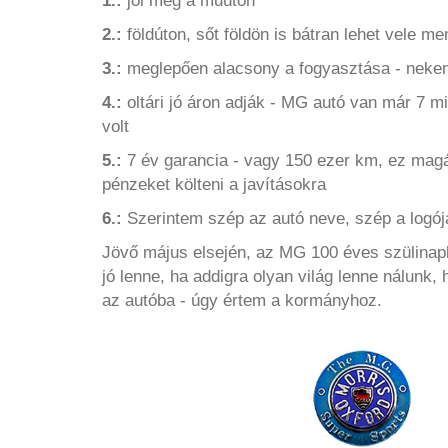
1.:
jól meg a műúton
2.:
földúton, sőt földön is bátran lehet vele 
3.:
meglepően alacsony a fogyasztása - nekem 
4.:
oltári jó áron adják - MG autó van már 7 mill
volt
5.:
7 év garancia - vagy 150 ezer km, ez mag
pénzeket költeni a javításokra
6.:
Szerintem szép az autó neve, szép a logój
Jövő május elsején, az MG 100 éves szülinapl
jó lenne, ha addigra olyan világ lenne nálunk,
az autóba - úgy értem a kormányhoz.