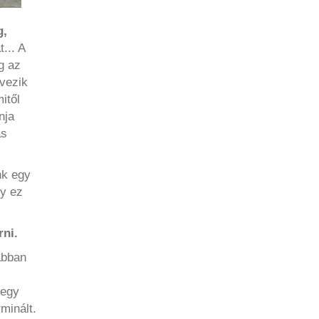
g,
... A
g az
rvezik
itől
nja
ás
nk egy
gy ez
rni.
abban
 egy
minált.