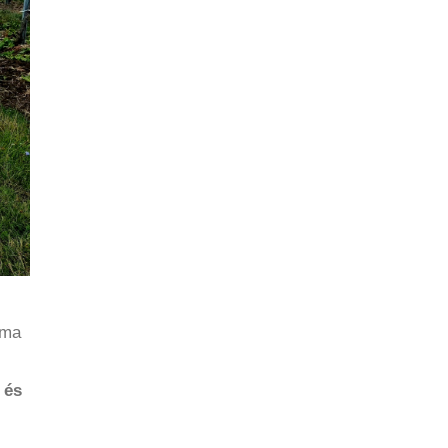
áma
 és