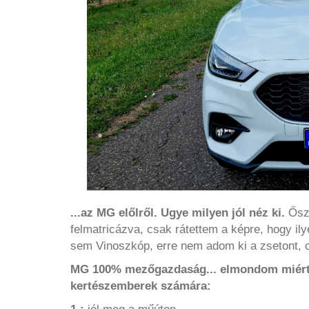
...az MG előlről. Ugye milyen jól néz ki.
Őszi
felmatricázva, csak rátettem a képre, hogy il
sem Vinoszkóp, erre nem adom ki a zsetont, cs
MG 100% mezőgazdaság... elmondom miért 
kertészemberek számára: