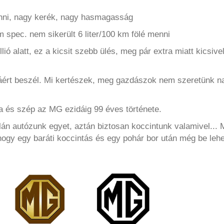
menni, nagy kerék, nagy hasmagasság
spec. nem sikerült 6 liter/100 km fölé menni
ió alatt, ez a kicsit szebb ülés, meg pár extra miatt kicsivel
áért beszél. Mi kertészek, meg gazdászok nem szeretünk n
a és szép az MG ezidáig 99 éves története.
án autózunk egyet, aztán biztosan koccintunk valamivel... 
 hogy egy baráti koccintás és egy pohár bor után még be lehe