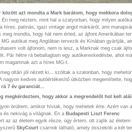
or között azt mondta a Mark barátom, hogy mekkora dolo
.
Én meg néztem, mint hal a szatyorban, hogy milyen autókat
a híres, patinás, igazi vintage angol márkáról, ami manapsá
rk meg mondta, hogy hát nem érted, az ájfont Amerikában te
z MG autókat meg Anglában tervezik és Kínában gyártják, am
sohasem volt ájfonom, nem is lesz, a Marknak meg csak ájfo
egét. Pár hétre rá beballagtam egy autókereskedésbe, ahol m
em magamnak azt a híres MG-t.
 meg oltári jól nézett ki... szóltak a szalonban, hogy mehetü
A nagyon kedves autóértékesítő útközben megemlítette, ho
rá 7 év garanciát...
eg megkérdeztem, hogy akkor a megrendelőt hol kell aláí
yon örültem, amikor hívtak, hogy mehetek érte. Azért van 
a és nekivág a világnak. Én a
Budapesti Liszt Ferenc
 az az életem egyik része, úgy értem, ott zajlik az életem
gyszerű
SkyCourt
csarnok látható, amely összeköti a két ter