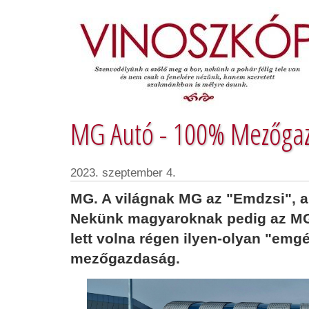
MG Autó - 100% Mezőga
2023. szeptember 4.
MG. A világnak MG az "Emdzsi", a 
Nekünk magyaroknak pedig az MG
lett volna régen ilyen-olyan "emg
mezőgazdaság.