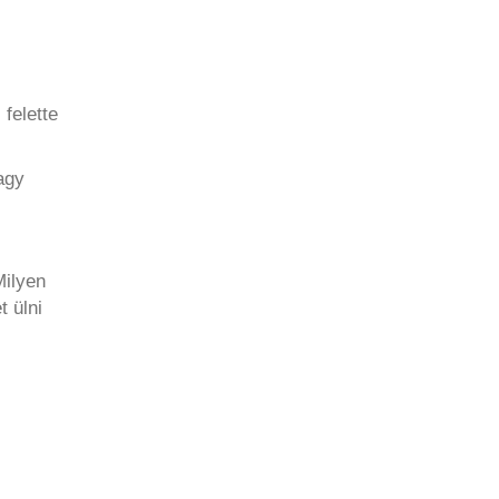
 felette
agy
Milyen
t ülni