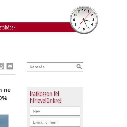
etöltések
n ne
Iratkozzon fel
00%
hírlevelünkre!