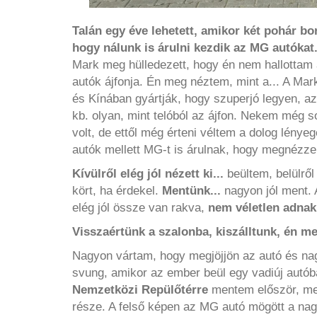
Talán egy éve lehetett, amikor két pohár b
hogy nálunk is árulni kezdik az MG autókat
Mark meg hülledezett, hogy én nem hallottam 
autók ájfonja. Én meg néztem, mint a... A Ma
és Kínában gyártják, hogy szuperjó legyen, a
kb. olyan, mint telóból az ájfon. Nekem még 
volt, de ettől még érteni véltem a dolog lény
autók mellett MG-t is árulnak, hogy megnézz
Kívülről elég jól nézett ki...
beültem, belülről
kört, ha érdekel.
Mentünk...
nagyon jól ment. 
elég jól össze van rakva,
nem véletlen adnak 
Visszaértünk a szalonba, kiszálltunk, én m
Nagyon vártam, hogy megjöjjön az autó és nag
svung, amikor az ember beül egy vadiúj autób
Nemzetközi Repülőtérre
mentem először, mert
része. A felső képen az MG autó mögött a na