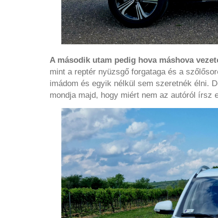
A második utam pedig hova máshova vezetet
mint a reptér nyüzsgő forgataga és a szőlőso
imádom és egyik nélkül sem szeretnék élni. D
mondja majd, hogy miért nem az autóról írsz e