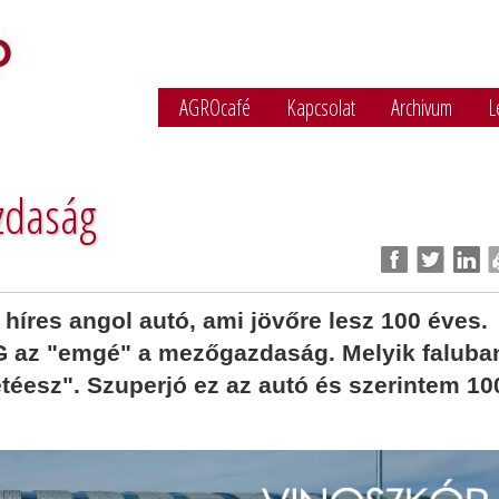
AGROcafé
Kapcsolat
Archivum
L
zdaság
híres angol autó, ami jövőre lesz 100 éves.
 az "emgé" a mezőgazdaság. Melyik faluba
étéesz". Szuperjó ez az autó és szerintem 1