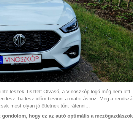
nte leszek Tisztelt Olvasó, a Vinoszkóp logó még nem lett
yen lesz, ha lesz időm bevinni a matricáshoz. Meg a rendsz
ak most olyan jó ötletnek tűnt rátenni...
gondolom, hogy ez az autó optimális a mezőgazdászok