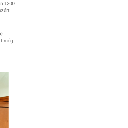
on 1200
azért
né
tt még