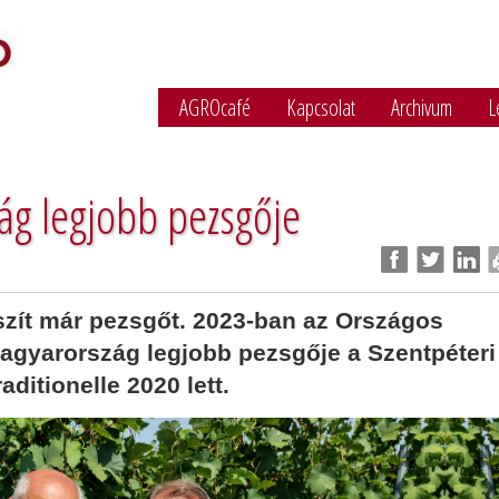
AGROcafé
Kapcsolat
Archivum
L
ág legjobb pezsgője
zít már pezsgőt. 2023-ban az Országos
agyarország legjobb pezsgője a Szentpéteri
itionelle 2020 lett.