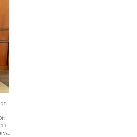
 az
Ott
van,
írva,