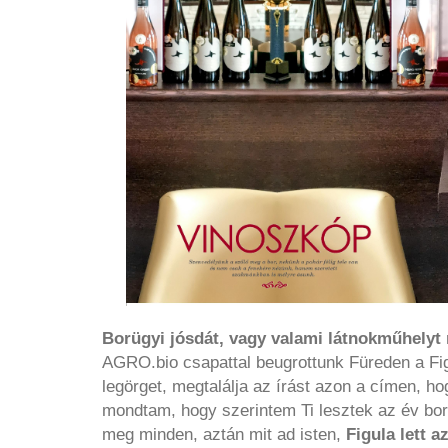
Borügyi jósdát, vagy valami látnokműhelyt 
AGRO.bio csapattal beugrottunk Füreden a Figul
legörget, megtalálja az írást azon a címen, ho
mondtam, hogy szerintem Ti lesztek az év bor
meg minden, aztán mit ad isten,
Figula lett 