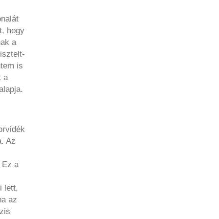
nalát
t, hogy
nak a
sztelt-
ntem is
k a
alapja.
orvidék
a. Az
 Ez a
lett,
ha az
zis