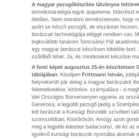
A magyar pezsgőkészítés látványos feltöre
termékstaratégia egyik alapeleme. Másrészt el
illetően. Nem mondom természetesen, hogy nem
azért se készít pezsgőt, de elszántan hiszem,
borászati technológiája eléggé rendben van. M
legkiválóbb tanárom Tomcsányi Pál akadémikus
egy magyar borászat készítsen többféle bort. 
szőlőből lehet. Ja, és mindezeket készítse ma
A fenti képet augusztus 15-én készítettem 
táblájában.
Középen
Frittmann István,
jobbjá
helyrekerült pár dolog a magyar borászatot il
felemelkedése, kitörése, szárnyalása - a meg
idei Országos Borversenyen ugyanis az ország
Generosa, a legjobb pezsgő pedig a Szentpéte
két borászat a Kunsági Borvidék szívében talá
szomszédban, Kiskőrösön. Amúgy azon gondolom
meg a legjobb édesbor badacsonyi, de ez az 
igyekvő kunsági borászok nyomába akarnak ere