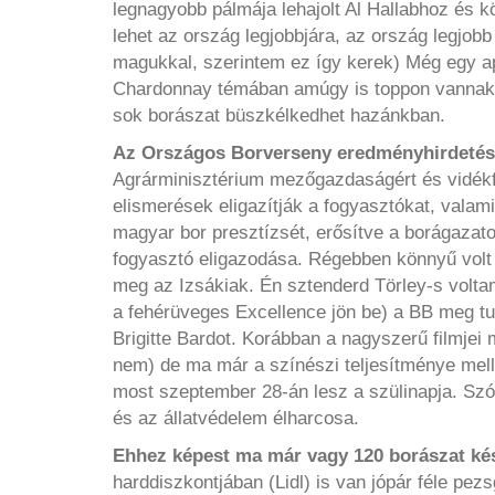
legnagyobb pálmája lehajolt Al Hallabhoz és k
lehet az ország legjobbjára, az ország legjob
magukkal, szerintem ez így kerek) Még egy a
Chardonnay témában amúgy is toppon vannak
sok borászat büszkélkedhet hazánkban.
Az Országos Borverseny eredményhirdetésé
Agrárminisztérium mezőgazdaságért és vidékfe
elismerések eligazítják a fogyasztókat, vala
magyar bor presztízsét, erősítve a borágazatot.
fogyasztó eligazodása. Régebben könnyű volt 
meg az Izsákiak. Én sztenderd Törley-s volta
a fehérüveges Excellence jön be) a BB meg t
Brigitte Bardot. Korábban a nagyszerű filmjei
nem) de ma már a színészi teljesítménye mell
most szeptember 28-án lesz a szülinapja. S
és az állatvédelem élharcosa.
Ehhez képest ma már vagy 120 borászat ké
harddiszkontjában (Lidl) is van jópár féle pez