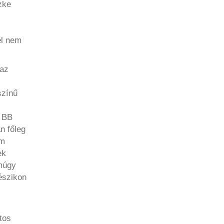
zke
el nem
az
színű
a BB
n főleg
em
ek
Amúgy
észikon
tos