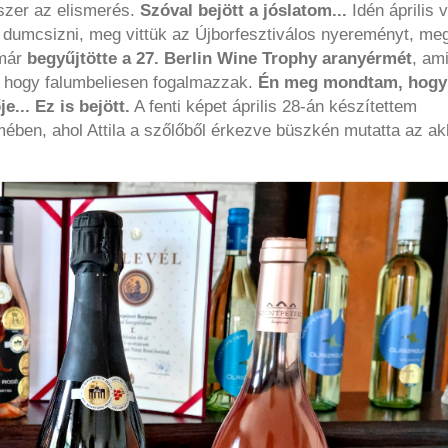
szer az elismerés.
Szóval bejött a jóslatom...
Idén április 
 dumcsizni, meg vittük az Újborfesztiválos nyereményt, me
 már
begyűjtötte a 27. Berlin Wine Trophy aranyérmét
, ami
, hogy falumbeliesen fogalmazzak.
Én meg mondtam, hogy
e...
Ez is bejött.
A fenti képet április 28-án készítettem
mében, ahol Attila a szőlőből érkezve büszkén mutatta az ak