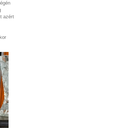
végén
g
t azért
kor