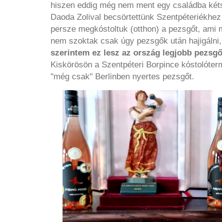
hiszen eddig még nem ment egy családba két
Daoda Zolival becsörtettünk Szentpéteriékhez
persze megkóstoltuk (otthon) a pezsgőt, ami
nem szoktak csak úgy pezsgők után hajigálni
szerintem ez lesz az ország legjobb pezsgőj
Kiskörösön a Szentpéteri Borpince kóstolóter
"még csak" Berlinben nyertes pezsgőt.