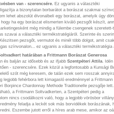
kvésben van - szerencsére.
Ez ugyanis a választéki
igazítja a bizonytalan borbarátot a borászat szakmai színvo
 lehet abszolút élvonalbeli egy borászat, amelyik úgy dön
 hogy ha egy borászat elismerten kiváló pezsgőt készít, an
arketingesként még mindig a fülembe csengenek szeretett-ti
 szavai a választéki termékstratégiáról. Szerinte és szeri
Készitsen pezsgőt, vermutot és minél több dolgot, amit csa
gas színvonalon... ez ugyanis a választéki termékstratégia 
Soltvadkert határában a Frittmann Borászat Generosa
n és balján az idősebb és az ifjabb
Szentpéteri Attila
. Idén
letően - szerencsére. Ezek közül a legfontosabb a Kunsági B
felelő szót még keresem, de talán ezek sem rosszak annyir
 legjobb fehérbora lett kimagasló eredménnyel a Frittmann
ri Borpince Chardonnay Methode Traditionelle pezsgője lett.
lható, a Frittmann Soltvadkerten, a Szentpéteri pedig a
 nincs csodálkozni való, hogy a legjobb vörösbor villányi 
eredmény feladja a leckét sok más borvidékek borászának, 
dni. Eszembe jutott erről a híres arab mese, amikor az oá