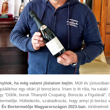
nyitok, ha még valami jóslatom bejön.
Múlt év júniusában
áékhoz egy oltári jó borozásra. Írtam is itt róla, ha valaki
gy "Dűlők, borok Tihanytól Csopakig. Borozás a Figulánál". 
termelője. Hülledezés, szabadkozás, hogy annyi jó borász 
az Év Bortermelője Magyarországon 2023-ban
, történelmet 