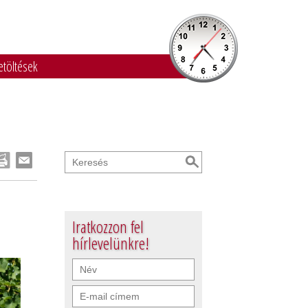
etöltések
Iratkozzon fel
hírlevelünkre!