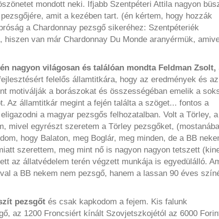
öszönetet mondott neki. Ifjabb Szentpéteri Attila nagyon büs
b pezsgőjére, amit a kezében tart. (én kértem, hogy hozzák
próság a Chardonnay pezsgő sikeréhez: Szentpéteriék
, hiszen van már Chardonnay Du Monde aranyérmük, amiv
n nagyon világosan és találóan mondta Feldman Zsolt,
jlesztésért felelős államtitkára, hogy az eredmények és az
mint motiválják a borászokat és összességéban emelik a sok
 Az államtitkár megint a fején találta a szöget... fontos a
eligazodni a magyar pezsgős felhozatalban. Volt a Törley, 
m, mivel egyrészt szeretem a Törley pezsgőket, (mostanába
udom, hogy Balaton, meg Boglár, meg minden, de a BB nek
 miatt szerettem, meg mint nő is nagyon nagyon tetszett (kin
ett az állatvédelem terén végzett munkája is egyedülálló. 
zóval a BB nekem nem pezsgő, hanem a lassan 90 éves szín
szít pezsgőt
és csak kapkodom a fejem. Kis falunk
sgő, az 1200 Froncsiért kínált Szovjetszkojétól az 6000 Forin